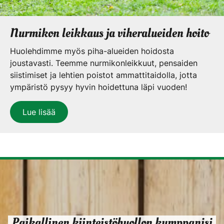
Nurmikon leikkaus ja viheralueiden hoito
Huolehdimme myös piha-alueiden hoidosta
joustavasti. Teemme nurmikonleikkuut, pensaiden
siistimiset ja lehtien poistot ammattitaidolla, jotta
ympäristö pysyy hyvin hoidettuna läpi vuoden!
Lue lisää
Paikallinen kiinteistöhuollon kumppanisi