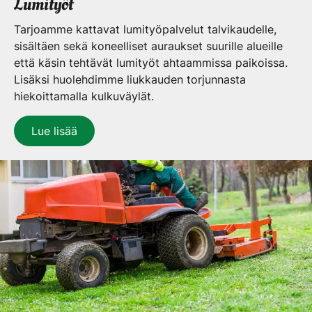
Lumityöt
Tarjoamme kattavat lumityöpalvelut talvikaudelle,
sisältäen sekä koneelliset auraukset suurille alueille
että käsin tehtävät lumityöt ahtaammissa paikoissa.
Lisäksi huolehdimme liukkauden torjunnasta
hiekoittamalla kulkuväylät.
Lue lisää