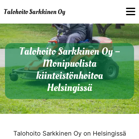
Hyppää sisältöön
Talohoito Sarkkinen Oy
Talohoito Sarkkinen Oy –
Monipuolista
kiinteistönhoitoa
Helsingissä
Talohoito Sarkkinen Oy on Helsingissä