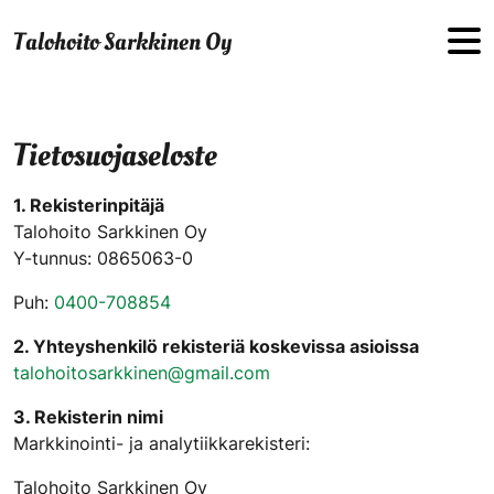
Hyppää sisältöön
Talohoito Sarkkinen Oy
Tietosuojaseloste
1. Rekisterinpitäjä
Talohoito Sarkkinen Oy
Y-tunnus: 0865063-0
Puh:
0400-708854
2. Yhteyshenkilö rekisteriä koskevissa asioissa
talohoitosarkkinen@gmail.com
3. Rekisterin nimi
Markkinointi- ja analytiikkarekisteri:
Talohoito Sarkkinen Oy