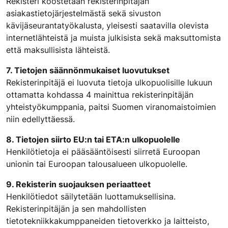
Rekisteri koostetaan rekisterinpitäjän
asiakastietojärjestelmästä sekä sivuston
kävijäseurantatyökalusta, yleisesti saatavilla olevista
internetlähteistä ja muista julkisista sekä maksuttomista
että maksullisista lähteistä.
7. Tietojen säännönmukaiset luovutukset
Rekisterinpitäjä ei luovuta tietoja ulkopuolisille lukuun
ottamatta kohdassa 4 mainittua rekisterinpitäjän
yhteistyökumppania, paitsi Suomen viranomaistoimien
niin edellyttäessä.
8. Tietojen siirto EU:n tai ETA:n ulkopuolelle
Henkilötietoja ei pääsääntöisesti siirretä Euroopan
unionin tai Euroopan talousalueen ulkopuolelle.
9. Rekisterin suojauksen periaatteet
Henkilötiedot säilytetään luottamuksellisina.
Rekisterinpitäjän ja sen mahdollisten
tietotekniikkakumppaneiden tietoverkko ja laitteisto,