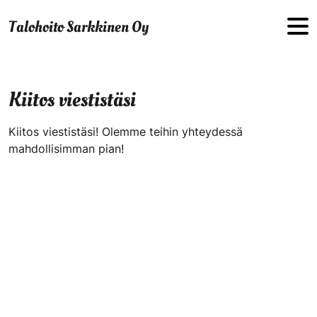
Hyppää sisältöön
Talohoito Sarkkinen Oy
Kiitos viestistäsi
Kiitos viestistäsi! Olemme teihin yhteydessä
mahdollisimman pian!