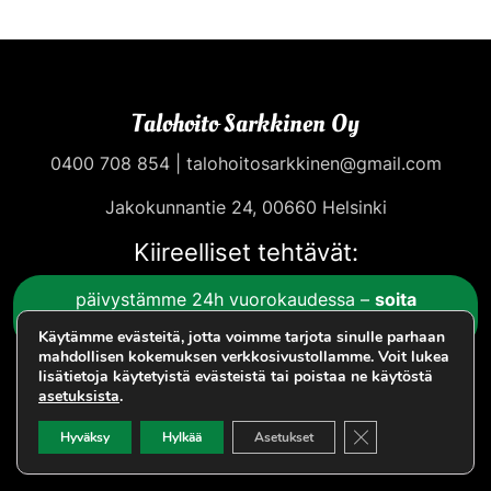
Talohoito Sarkkinen Oy
0400 708 854
|
talohoitosarkkinen@gmail.com
Jakokunnantie 24, 00660 Helsinki
Kiireelliset tehtävät:
päivystämme 24h vuorokaudessa –
soita
puh. 0400 708 854
.
Käytämme evästeitä, jotta voimme tarjota sinulle parhaan
mahdollisen kokemuksen verkkosivustollamme. Voit lukea
lisätietoja käytetyistä evästeistä tai poistaa ne käytöstä
asetuksista
.
Sulje evästebanneri
Hyväksy
Hylkää
Asetukset
Tietosuojaseloste